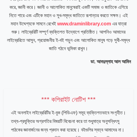
করে, জ্ঞানী করে। জ্ঞানী ও আলোকিত মানুষেরাই একটি সমাজ ও জাতিকে এগিয়ে
নিতে পারে এবং এটিকে মহান ও সুখ-সমৃদ্ধ জাতিতে রূপান্তর করতে সক্ষম। এই
মহান উদ্দেশ্যকে সামনে রেখেই
www.draminlibrary.com
এর যাত্রা
শুরু। লাইব্রেরিটি সম্পূর্ণ ব্যক্তিগত উদ্যোগে প্রতিষ্ঠিত। আপনিও আমাদের
লাইব্রেরিতে আসুন, প্রয়োজনীয় ই-বই পড়ুন এবং আলোকিত মানুষ গড়ে সুখী-সমৃদ্ধ
জাতি গঠনে ভূমিকা রাখুন।
ডা. আবদুল্লাহ আল আমিন
*** কপিরাইট নোটিশ ***
এই অনলাইন লাইব্রেরিটির ই-বুক (পিডিএফ) সমূহ ব্যক্তিগতভাবে সংগৃহীত।
তথ্য-প্রযুক্তির অগ্রগতির বিষয়টি বিবেচনা করে তা শুধুমাত্র অনুসন্ধিৎসু
পাঠকের জ্ঞানার্জনের জন্য প্রদান করা হয়েছে। বইগুলির স্বত্ব আমাদের না।