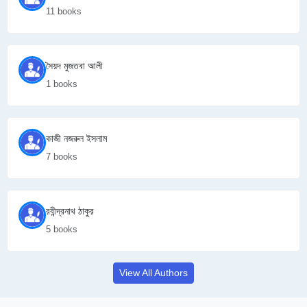
11 books
সৈয়দ মুজতবা আলী
1 books
কাজী নজরুল ইসলাম
7 books
রবীন্দ্রনাথ ঠাকুর
5 books
View All Authors