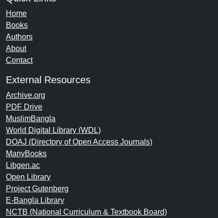
Home
Books
Authors
About
Contact
External Resources
Archive.org
PDF Drive
MuslimBangla
World Digital Library (WDL)
DOAJ (Directory of Open Access Journals)
ManyBooks
Libgen.ac
Open Library
Project Gutenberg
E-Bangla Library
NCTB (National Curriculum & Textbook Board)