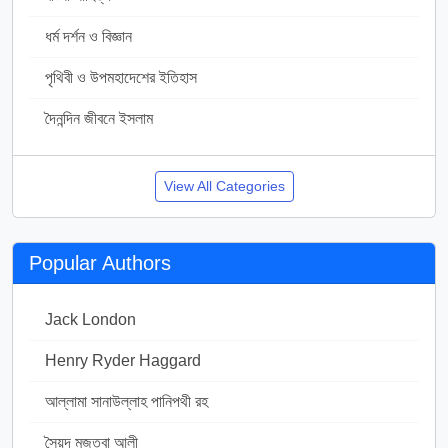
ধর্ম দর্শন ও বিজ্ঞান
367
পৃথিবী ও উপমহাদেশের ইতিহাস
138
দৈনন্দিন জীবনে ইসলাম
142
View All Categories
Popular Authors
Jack London
48
Henry Ryder Haggard
50
আল্লামা সানাউল্লাহ পানিপথী রহ
11
সৈয়দ মুজতবা আলী
1