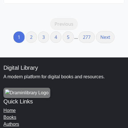
Previous
1
2
3
4
5
…
277
Next
Digital Library
A modern platform for digital books and resources.
Quick Links
Home
Books
Authors