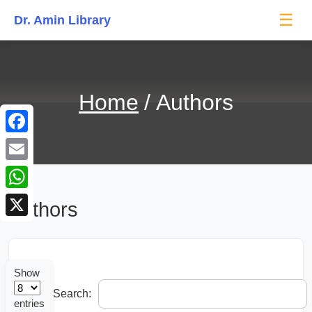
☰
Dr. Amin Library
Home
Authors
Facebook
Email
WhatsApp
Authors
X
Show
Search:
entries