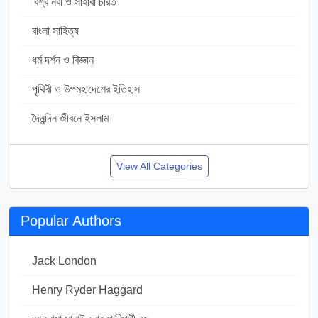
বিশ্ব নবী ও সাহাবা চরিত
104
বাংলা সাহিত্য
319
ধর্ম দর্শন ও বিজ্ঞান
367
পৃথিবী ও উপমহাদেশের ইতিহাস
138
দৈনন্দিন জীবনে ইসলাম
142
View All Categories
Popular Authors
Jack London
48
Henry Ryder Haggard
50